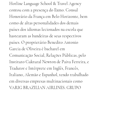
Hotline Language School & Travel Agency
contou com a presença do Exmo. Consul
Honorário da França em Belo Horizonte, bem
como de altas personalidades dos demais
países dos idiomas lecionados na escola que
hastearam as bandeiras de seus respectivos
países. O proprietário Benedito Antonio
Garcia de Oliveira é bacharel em
Comunicação Social, Relações Públicas, pelo
Instituto Cuktural Newton de Paiva Ferreira, e
Tradutor e Intérprete em Inglês, Francês,
Italiano, Alemão e Espanhol, tendo trabalhado
em diversas empresas multinacionais como
VARIG BRAZILIAN AIRLINES, GRUPO
MENDES JR, ALITALIA LINEE AEREE
ITALIANE, CONCORD RESORT HOTEL,
NEVELE COUNTRY CLUB e SindusCon-SP,
no Brasil e no exterior. Desde sua inauguração,
a escola mantém uma parceria com
CAMBRIDGE sendo excelência no ensino de
idiomas.